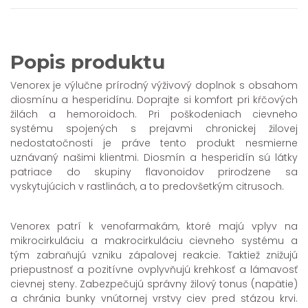
Popis produktu
Venorex je výlučne prírodný výživový doplnok s obsahom
diosmínu a hesperidínu. Doprajte si komfort pri kŕčových
žilách a hemoroidoch. Pri poškodeniach cievneho
systému spojených s prejavmi chronickej žilovej
nedostatočnosti je práve tento produkt nesmierne
uznávaný našimi klientmi. Diosmín a hesperidín sú látky
patriace do skupiny flavonoidov prirodzene sa
vyskytujúcich v rastlinách, a to predovšetkým citrusoch.
Venorex patrí k venofarmakám, ktoré majú vplyv na
mikrocirkuláciu a makrocirkuláciu cievneho systému a
tým zabraňujú vzniku zápalovej reakcie. Taktiež znižujú
priepustnosť a pozitívne ovplyvňujú krehkosť a lámavosť
cievnej steny. Zabezpečujú správny žilový tonus (napätie)
a chránia bunky vnútornej vrstvy ciev pred stázou krvi.