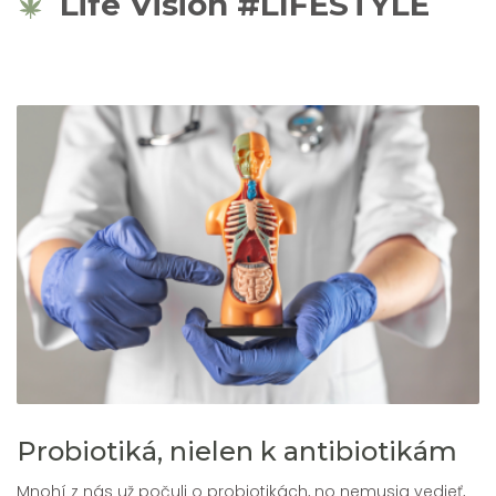
Life Vision #LIFESTYLE
Probiotiká, nielen k antibiotikám
Mnohí z nás už počuli o probiotikách, no nemusia vedieť,