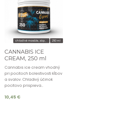
chladivé masáže, zápaly
250 ml
CANNABIS ICE
CREAM, 250 ml
Cannabis ice cream vhodný
pri pocitoch bolestivosti kĺbov
a svalov. Chladivý účinok
pocitovo prispieva...
10,45 €