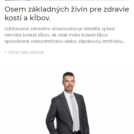
Osem základných živín pre zdravie
kostí a kĺbov.
Udržiavanie zdravého stravovania je dôležité, aj keď
nemáte bolesti kĺbov. Ak však máte bolesti kĺbov
spôsobené osteoartritídou alebo zápalovou artritídou,...
+ čítať celý článok