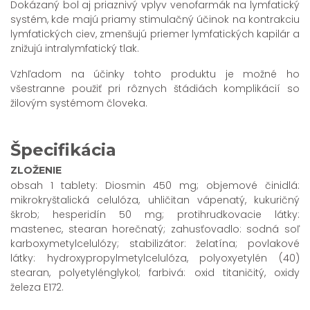
Dokázaný bol aj priaznivý vplyv venofarmák na lymfatický
systém, kde majú priamy stimulačný účinok na kontrakciu
lymfatických ciev, zmenšujú priemer lymfatických kapilár a
znižujú intralymfatický tlak.
Vzhľadom na účinky tohto produktu je možné ho
všestranne použiť pri rôznych štádiách komplikácií so
žilovým systémom človeka.
Špecifikácia
ZLOŽENIE
obsah 1 tablety: Diosmin 450 mg; objemové činidlá:
mikrokryštalická celulóza, uhličitan vápenatý, kukuričný
škrob; hesperidín 50 mg; protihrudkovacie látky:
mastenec, stearan horečnatý; zahusťovadlo: sodná soľ
karboxymetylcelulózy; stabilizátor: želatína; povlakové
látky: hydroxypropylmetylcelulóza, polyoxyetylén (40)
stearan, polyetylénglykol; farbivá: oxid titaničitý, oxidy
železa E172.