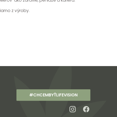
ierov ako zdravie, peniaze a kariéra.
riamo z výroby.
#CHCEMBYŤLIFEVISION