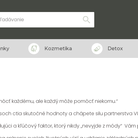
lnky
Kozmetika
Detox
ôcť každému, ale každý môže pomôcť niekomu.“
časoch ctia skutočné hodnoty a chápete silu partnerstva V
júci a kľúčový faktor, ktorý nikdy „nevyjde z módy“ Vám p