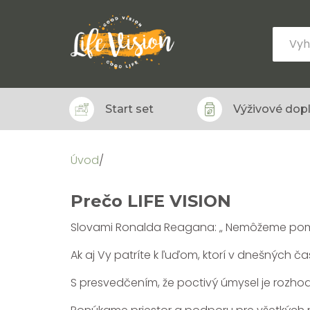
Start set
Výživové dop
Úvod
/
Prečo LIFE VISION
Slovami Ronalda Reagana: „ Nemôžeme pom
Ak aj Vy patríte k ľuďom, ktorí v dnešných 
S presvedčením, že poctivý úmysel je rozhodu