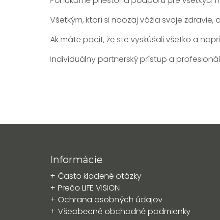
Ponúkame priestor a podporu pre všetkých na 
Všetkým, ktorí si naozaj vážia svoje zdravie
Ak máte pocit, že ste vyskúšali všetko a na
Individuálny partnerský prístup a profesioná
Informácie
Často kladené otázky
Prečo LIFE VISION
Ochrana osobných údajov
Všeobecné obchodné podmienky