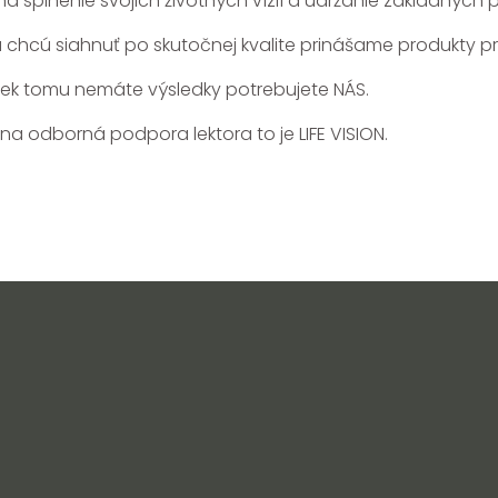
splnenie svojich životných vízií a udržanie základných pil
, a chcú siahnuť po skutočnej kvalite prinášame produkty p
priek tomu nemáte výsledky potrebujete NÁS.
lna odborná podpora lektora to je LIFE VISION.