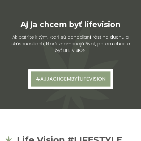
Aj ja chcem byť lifevision
Ak patríte k tým, ktorí sú odhodlaní rásť na duchu a
skúsenostiach, ktoré znamenajú život, potom chcete
byť LIFE VISION.
#AJJACHCEMBYŤLIFEVISION
Life Vision #LIFESTYLE