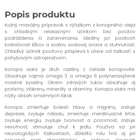
Popis produktu
Kožný masážny prípravok s výťažkom z konopného oleja
s chladivým relaxačným účinkom bez pocitov
podráždenia či začervenania. Ideálny pri pocitoch
bolestivosti kĺbov a svalov, svalovej únave a stuhnutosti.
Chladivý účinok pocitovo prispieva k úľave od ťažkostí s
pohybovým ústrojenstvom.
Konopa siata je druh rastliny z čeľade konopovité.
Obsahuje najmä omega 3 a omega 6 polynenasýtené
mastné kyseliny. Okrem zdravých tukov obsahuje aj
proteíny, vlákninu, minerály a vitamíny. Konopa siata má
nízky obsah omamných látok.
Konopa zmierňuje bolesti hlavy a migrény, znižuje
depresie, zvyšuje náladu, zmierňuje menštruačné kŕče,
zvyšuje energiu, zvyšuje tvorivosť a pozornosť, znižuje
nevoľnosť, stimuluje chuť k jedlu. Používa sa pri
neurologických ťažkostiach, dôležitú rolu hrá aj pri
prevencii proti ateroskleróze a srdcovo cievnych