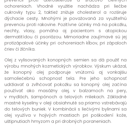
ochoreniach. Vhodné využitie nachádza pri liečbe
cukrovky typu 2, taktiež znižuje cholesterol a rozširuje
dýchacie cesty. Mnohými je považovaná za využiteľnú
prevenciu proti rakovine. Pozitívne účinky má na pokožku,
nechty, vlasy, pomáha aj pacientom s atopickou
dermatitídou či psoriázou. Mimoriadne zaujímavé sú jej
protizápalové účinky pri ochoreniach kĺbov, pri zápaloch
čriev či žlčníka.
Olej z vylisovaných konopných semien sa dá použiť na
výrobu mnohých kozmetických výrobkov. Výskum ukázal,
že konopný olej podporuje vnútornú aj vonkajšiu
samoliečebnú schopnosť tela. Pre jeho schopnosť
udržiavať a zvlhčovať pokožku sa konopný olej začína
používať ako masážny olej, v balzamoch na pery,
v mydlách, šampónoch a telových mliekach. Základné
mastné kyseliny v oleji obsiahnuté sa priamo vstrebávajú
do telových buniek. V kombinácii s liečivými bylinami sa
olej využíva v hojivých mastiach pri poškodení kože,
uštipnutiach hmyzom a pri drobných poraneniach.