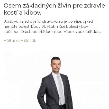
Osem základných živín pre zdravie
kostí a kĺbov.
Udržiavanie zdravého stravovania je dôležité, aj keď
nemáte bolesti kĺbov. Ak však máte bolesti kĺbov
spôsobené osteoartritídou alebo zápalovou artritídou,...
+ čítať celý článok