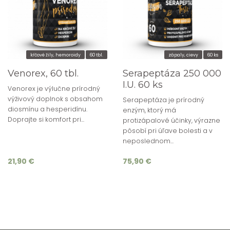
kŕčové žily, hemoroidy
60 tbl.
zápaly, cievy
60 ks
Venorex, 60 tbl.
Serapeptáza 250 000
I.U. 60 ks
Venorex je výlučne prírodný
výživový doplnok s obsahom
Serapeptáza je prírodný
diosmínu a hesperidínu.
enzým, ktorý má
Doprajte si komfort pri...
protizápalové účinky, výrazne
pôsobí pri úľave bolesti a v
neposlednom...
21,90 €
75,90 €