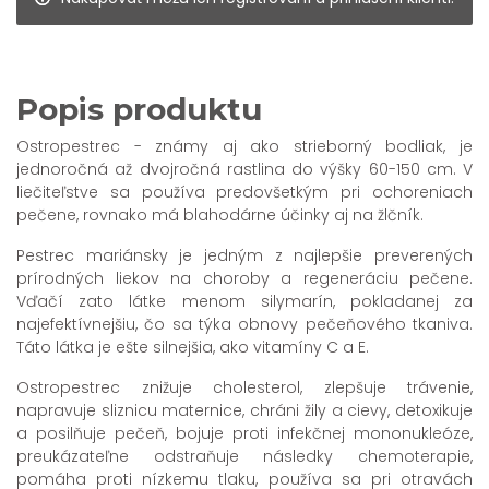
Popis produktu
Ostropestrec - známy aj ako strieborný bodliak, je
jednoročná až dvojročná rastlina do výšky 60-150 cm. V
liečiteľstve sa používa predovšetkým pri ochoreniach
pečene, rovnako má blahodárne účinky aj na žlčník.
Pestrec mariánsky je jedným z najlepšie preverených
prírodných liekov na choroby a regeneráciu pečene.
Vďačí zato látke menom silymarín, pokladanej za
najefektívnejšiu, čo sa týka obnovy pečeňového tkaniva.
Táto látka je ešte silnejšia, ako vitamíny C a E.
Ostropestrec znižuje cholesterol, zlepšuje trávenie,
napravuje sliznicu maternice, chráni žily a cievy, detoxikuje
a posilňuje pečeň, bojuje proti infekčnej mononukleóze,
preukázateľne odstraňuje následky chemoterapie,
pomáha proti nízkemu tlaku, používa sa pri otravách