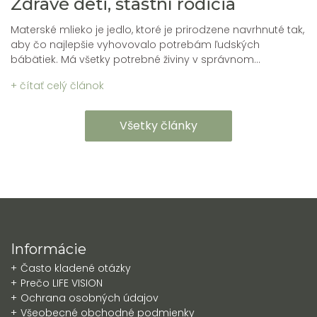
Zdravé deti, šťastní rodičia
Materské mlieko je jedlo, ktoré je prirodzene navrhnuté tak,
aby čo najlepšie vyhovovalo potrebám ľudských
bábätiek. Má všetky potrebné živiny v správnom...
+ čítať celý článok
Všetky články
Informácie
Často kladené otázky
Prečo LIFE VISION
Ochrana osobných údajov
Všeobecné obchodné podmienky