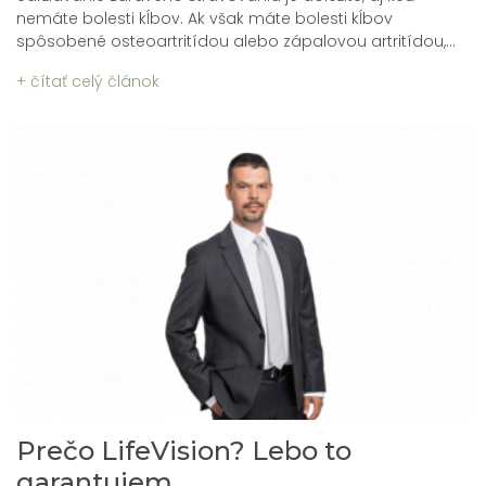
nemáte bolesti kĺbov. Ak však máte bolesti kĺbov
spôsobené osteoartritídou alebo zápalovou artritídou,...
+ čítať celý článok
Prečo LifeVision? Lebo to
garantujem...