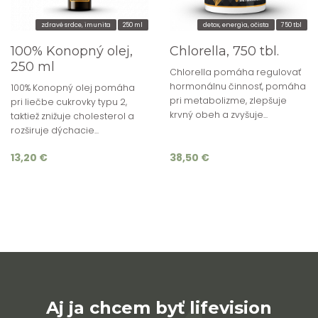
zdravé srdce, imunita
250 ml
detox, energia, očista
750 tbl
100% Konopný olej,
Chlorella, 750 tbl.
250 ml
Chlorella pomáha regulovať
hormonálnu činnosť, pomáha
100% Konopný olej pomáha
pri metabolizme, zlepšuje
pri liečbe cukrovky typu 2,
krvný obeh a zvyšuje...
taktiež znižuje cholesterol a
rozširuje dýchacie...
13,20 €
38,50 €
Aj ja chcem byť lifevision