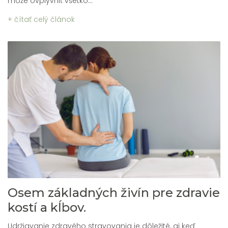
môže ovplyvniť všetko...
+ čítať celý článok
Osem základných živín pre zdravie
kostí a kĺbov.
Udržiavanie zdravého stravovania je dôležité, aj keď