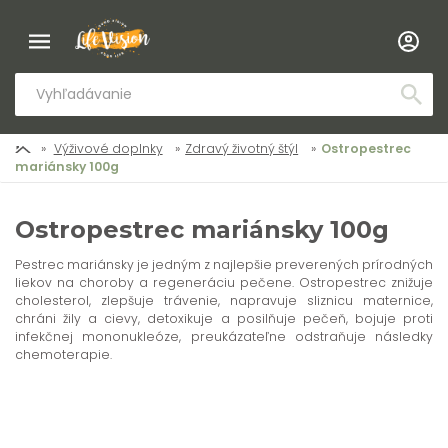
Výživové doplnky
Zdravý životný štýl
Ostropestrec
mariánsky 100g
Ostropestrec mariánsky 100g
Pestrec mariánsky je jedným z najlepšie preverených prírodných
liekov na choroby a regeneráciu pečene. Ostropestrec znižuje
cholesterol, zlepšuje trávenie, napravuje sliznicu maternice,
chráni žily a cievy, detoxikuje a posilňuje pečeň, bojuje proti
infekčnej mononukleóze, preukázateľne odstraňuje následky
chemoterapie.