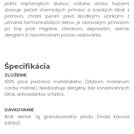
jedmi najrôznejších druhov, vrátane otravy hubami,
zbavuje pečeň chemických prímesí a toxických látok z
potravín, chráni pečeň pred škodlivými účinkami z
užívania farmaceutických liekov, je obrovským prínosom
pri boji proti migréne, závratom, depresiám, astme,
alergiám či nevoľnostiam počas cestovania.
Špecifikácia
ZLOŽENIE
100% plod pestreca mariánskeho (Silybum marianum
cardui mariae). Neobsahuje alergény, bez konzervačných
látok, antioxidantov a farbív.
DÁVKOVANIE
1krát denne 7g granulovaného plodu (malá kávová
lyžička)