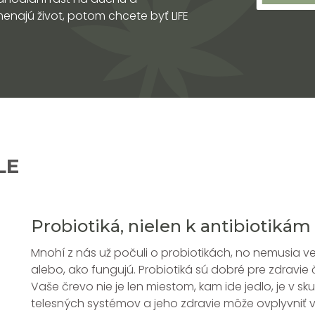
enajú život, potom chcete byť LIFE
LE
Probiotiká, nielen k antibiotikám
Mnohí z nás už počuli o probiotikách, no nemusia ved
alebo, ako fungujú. Probiotiká sú dobré pre zdravie č
Vaše črevo nie je len miestom, kam ide jedlo, je v s
telesných systémov a jeho zdravie môže ovplyvniť vš