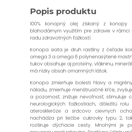
Popis produktu
100% konopný olej získaný z konopy 
blahodárnym využitím pre zdravie v rámci 
radu zdravotných ťažkostí.
Konopa siata je druh rastliny z čeľade k
omega 3 a omega 6 polynenasýtené mastné
tukov obsahuje aj proteíny, vlákninu, minerá
má nízky obsah omamných látok.
Konopa zmierňuje bolesti hlavy a migrény,
náladu, zmierňuje menštruačné kŕče, zvyšuje
a pozornosť, znižuje nevoľnosť, stimuluje c
neurologických ťažkostiach, dôležitú rolu 
ateroskleróze a srdcovo cievnych ochor
nachádza pri liečbe cukrovky typu 2, takt
rozširuje dýchacie cesty. Mnohými je p