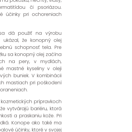
á na pokožku, nechty, vlasy,
atitídou či psoriázou.
vé účinky pri ochoreniach
 sa dá použiť na výrobu
ukázal, že konopný olej
čebnú schopnosť tela. Pre
žku sa konopný olej začína
ch na pery, v mydlách,
 mastné kyseliny v oleji
vých buniek. V kombinácii
vých mastiach pri poškodení
poraneniach.
v kozmetických prípravkoch
že vytvárajú bariéru, ktorá
osti a praskaniu kože. Pri
adká. Konope ako také ma
alové účinky, ktoré v svojej