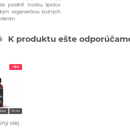
e posilniť tvorbu lipidov
tkým regeneráciu kožných
ždením.
K produktu ešte odporúčam
-10%
tiva
10 ml
ný olej