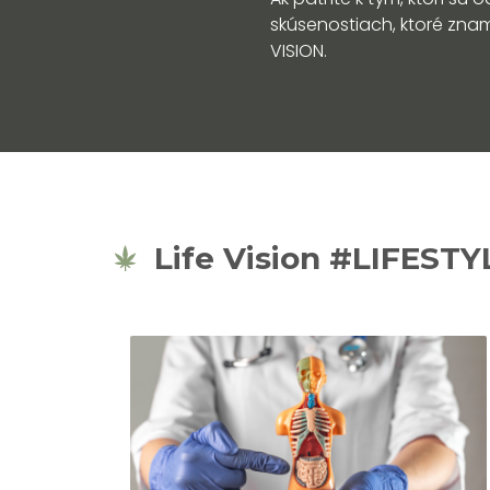
skúsenostiach, ktoré znam
VISION.
Life Vision #LIFESTY