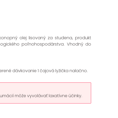
konopný olej lisovaný za studena, produkt
logického poľnohospodárstva. Vhodný do
erené dávkovanie 1 čajová lyžička nalačno.
umácií môže vyvolávať laxatívne účinky.