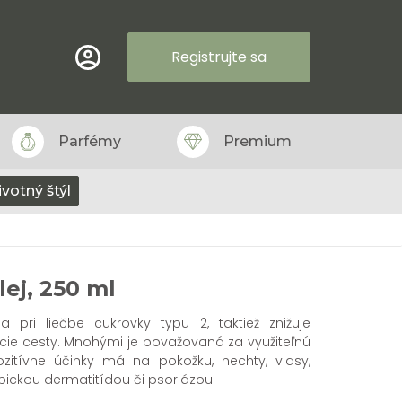
Registrujte sa
Parfémy
Premium
ivotný štýl
ej, 250 ml
pri liečbe cukrovky typu 2, taktiež znižuje
acie cesty. Mnohými je považovaná za využiteľnú
ozitívne účinky má na pokožku, nechty, vlasy,
ickou dermatitídou či psoriázou.