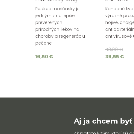
Pestrec mariánsky je
Konopné kva
jedným z najlepšie
výrazné proti
preverených
hojivé, analge
prírodných liekov na
antibakteriál
choroby a regeneráciu
antivírusové ú
pečene....
43,90 €
16,50 €
39,55 €
Aj ja chcem byť 
Ak patríte k tým, ktorí sú