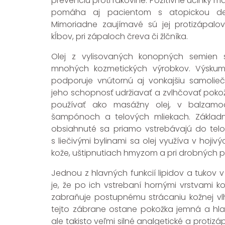
prevenciu proti rakovine. Pozitívne účinky m
pomáha aj pacientom s atopickou derm
Mimoriadne zaujímavé sú jej protizápalo
kĺbov, pri zápaloch čreva či žlčníka.
Olej z vylisovaných konopných semien
mnohých kozmetických výrobkov. Výskum 
podporuje vnútornú aj vonkajšiu samolie
jeho schopnosť udržiavať a zvlhčovať poko
používať ako masážny olej, v balzamo
šampónoch a telových mliekach. Základné
obsiahnuté sa priamo vstrebávajú do telo
s liečivými bylinami sa olej využíva v hoji
kože, uštipnutiach hmyzom a pri drobných 
Jednou z hlavných funkcií lipidov a tukov 
je, že po ich vstrebaní hornými vrstvami ko
zabraňuje postupnému strácaniu kožnej vlhk
tejto zábrane ostane pokožka jemná a hl
ale takisto veľmi silné analgetické a protizáp