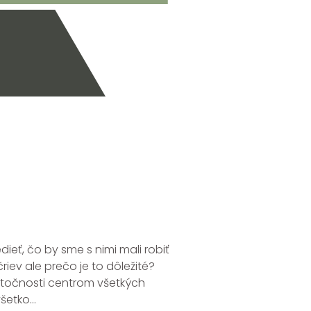
ieť, čo by sme s nimi mali robiť
riev ale prečo je to dôležité?
kutočnosti centrom všetkých
etko...