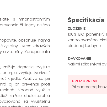
siatej s mnohostranným
Špecifikácia
prevencie či liečby celého
ZLOŽENIE
100% BIO panenský 
kontrolovaného eko
onopovité. obsahuje najmä
studenej kuchyne.
 kyseliny. Okrem zdravých
ly a vitamíny. Konopa siata
DÁVKOVANIE
Našimi zákazníkmi ov
 znižuje depresie, zvyšuje
 energiu, zvyšuje tvorivosť
huť k jedlu. Používa sa pri
UPOZORNENIE
hrá aj pri prevencii proti
Pri nadmernej konz
eniach. Vhodné využitie
iež znižuje cholesterol a
ovažovaná za využiteľnú