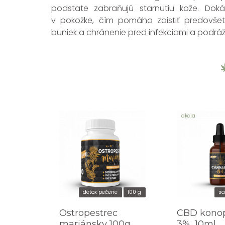
podstate zabraňujú starnutiu kože. Dokáž
v pokožke, čím pomáha zaistiť predovše
buniek a chránenie pred infekciami a podrá
akcia
detox pečene
100 g
sa
Ostropestrec
CBD konop
mariánsky 100g
3%, 10ml