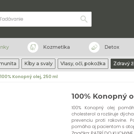
lnky
Kozmetika
Detox
Imunita
Kĺby a svaly
Vlasy, oči, pokožka
Zdravý ž
100% Konopný olej, 250 ml
100% Konopný ol
100% Konopný olej pomáha 
cholesterol a rozširuje dých
prevenciu proti rakovine. P
pomáha aj pacientom s atop
Značka: PATRÍ DO KUCHYNE