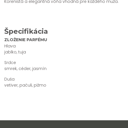
Korenistá a elegantná vôňa vhodná pre každého muža.
Špecifikácia
ZLOŽENIE PARFÉMU
Hlava
jablko, tuja
Srdce
smrek, céder, jasmín
Duša
vetiver, pačuli, pižmo