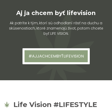
Aj ja chcem byť lifevision
Ak patríte k tým, ktorí sú odhodlaní rásť na duchu a
skúsenostiach, ktoré znamenajú život, potom chcete
byť LIFE VISION.
#AJJACHCEMBYŤLIFEVISION
Life Vision #LIFESTYLE