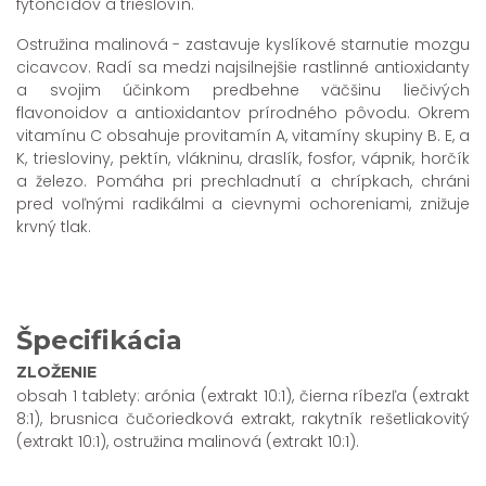
fytoncídov a trieslovín.
Ostružina malinová - zastavuje kyslíkové starnutie mozgu
cicavcov. Radí sa medzi najsilnejšie rastlinné antioxidanty
a svojim účinkom predbehne väčšinu liečivých
flavonoidov a antioxidantov prírodného pôvodu. Okrem
vitamínu C obsahuje provitamín A, vitamíny skupiny B. E, a
K, triesloviny, pektín, vlákninu, draslík, fosfor, vápnik, horčík
a železo. Pomáha pri prechladnutí a chrípkach, chráni
pred voľnými radikálmi a cievnymi ochoreniami, znižuje
krvný tlak.
Špecifikácia
ZLOŽENIE
obsah 1 tablety: arónia (extrakt 10:1), čierna ríbezľa (extrakt
8:1), brusnica čučoriedková extrakt, rakytník rešetliakovitý
(extrakt 10:1), ostružina malinová (extrakt 10:1).