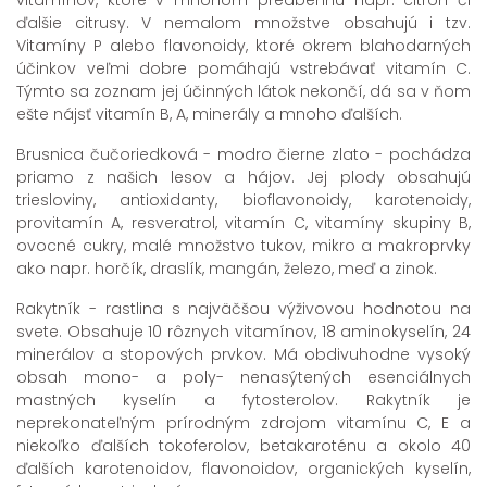
ďalšie citrusy. V nemalom množstve obsahujú i tzv.
Vitamíny P alebo flavonoidy, ktoré okrem blahodarných
účinkov veľmi dobre pomáhajú vstrebávať vitamín C.
Týmto sa zoznam jej účinných látok nekončí, dá sa v ňom
ešte nájsť vitamín B, A, minerály a mnoho ďalších.
Brusnica čučoriedková - modro čierne zlato - pochádza
priamo z našich lesov a hájov. Jej plody obsahujú
triesloviny, antioxidanty, bioflavonoidy, karotenoidy,
provitamín A, resveratrol, vitamín C, vitamíny skupiny B,
ovocné cukry, malé množstvo tukov, mikro a makroprvky
ako napr. horčík, draslík, mangán, železo, meď a zinok.
Rakytník - rastlina s najväčšou výživovou hodnotou na
svete. Obsahuje 10 rôznych vitamínov, 18 aminokyselín, 24
minerálov a stopových prvkov. Má obdivuhodne vysoký
obsah mono- a poly- nenasýtených esenciálnych
mastných kyselín a fytosterolov. Rakytník je
neprekonateľným prírodným zdrojom vitamínu C, E a
niekoľko ďalších tokoferolov, betakaroténu a okolo 40
ďalších karotenoidov, flavonoidov, organických kyselín,