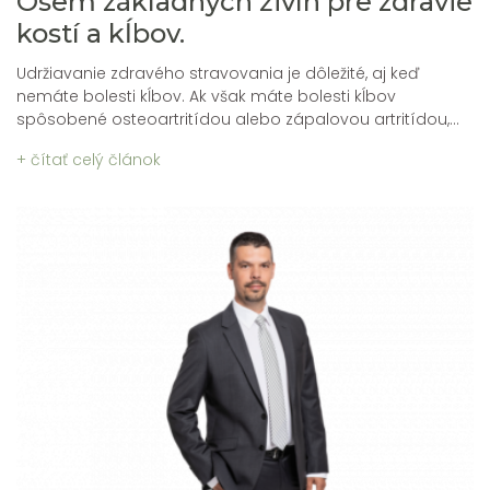
Osem základných živín pre zdravie
kostí a kĺbov.
Udržiavanie zdravého stravovania je dôležité, aj keď
nemáte bolesti kĺbov. Ak však máte bolesti kĺbov
spôsobené osteoartritídou alebo zápalovou artritídou,...
+ čítať celý článok