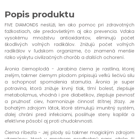
Popis produktu
FIVE DIAMONDS neslúži, len ako pomoc pri zdravotných
ťažkostiach, ale predovšetkým aj ako prevencia. Vďaka
vysokému množstvu antioxidantov, eliminujú počet
škodlivých voľných radikálov. Znižujú počet voľných
radikálov v ľudskom organizme, čo znamená menšie
riziko výskytu civilizačných chorôb a ďalších ochorení.
Áronia čiernoplodá - Jarabina čierna je rastlina, ktorej
zrelým, takmer čiernym plodom pripisujú veľkú liečivú silu
a schopnosť spomalenia starnutia. Áronia je super
potravina, ktorá znižuje krvný tlak, tlmí bolesť, zlepšuje
metabolizmus, vhodná i pre diabetikov, zlepšuje pevnosť
a pružnosť ciev, harmonizuje činnosť štítnej žľazy. Je
bohatým zdrojom látok, ktoré stimulujú imunitný systém,
ďalej chráni pred infekciami, posilňuje steny kapilár a
efektívne pôsobí aj proti chudokrvnosti.
Čierna ríbezľa - Jej plody sú takmer magickým zdrojom
vitamínov, ktoré v mnohom predbehnú napr. citrón či