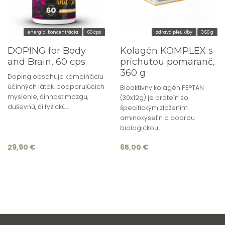
energia, koncentrácia
60 cps
zdravá pleť, kĺby
360 g
DOPING for Body
Kolagén KOMPLEX s
and Brain, 60 cps.
príchuťou pomaranč,
360 g
Doping obsahuje kombináciu
účinných látok, podporujúcich
Bioaktívny kolagén PEPTAN
myslenie, činnosť mozgu,
(30x12g) je proteín so
duševnú, či fyzickú...
špecifickým zložením
aminokyselín a dobrou
biologickou...
29,90 €
65,00 €