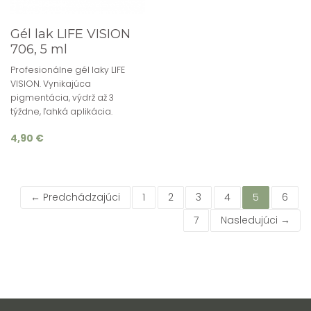
Gél lak LIFE VISION
706, 5 ml
Profesionálne gél laky LIFE
VISION. Vynikajúca
pigmentácia, výdrž až 3
týždne, ľahká aplikácia.
4,90 €
(current)
← Predchádzajúci
1
2
3
4
5
6
7
Nasledujúci →